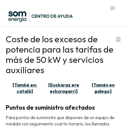
Toggle
Navigatio
Página de inicio del Centro de Ayuda
Coste de los excesos de
potencia para las tarifas de
más de 50 kW y servicios
auxiliares
[També en:
[Euskaraz ere
[Tamén en
català]
eskuragarri]
galego]
Puntos de suministro afectados
Para puntos de suministro que disponen de un equipo de
medida con seguimiento cuarto-horario, los llamados