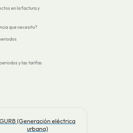
ectos en la factura y
ncia que necesito?
periodos
periodos y las tarifas
s
GURB (Generación eléctrica
urbana)