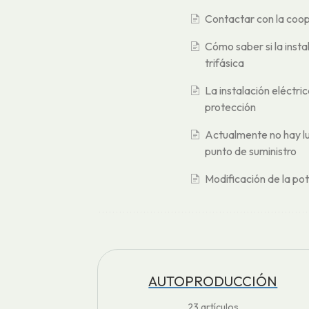
Contactar con la coo
Cómo saber si la inst
trifásica
La instalación eléctric
protección
Actualmente no hay lu
punto de suministro
Modificación de la po
AUTOPRODUCCIÓN
23
artículos