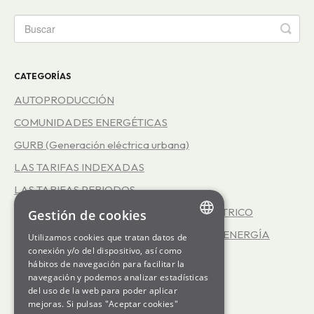
CATEGORÍAS
AUTOPRODUCCIÓN
COMUNIDADES ENERGÉTICAS
GURB (Generación eléctrica urbana)
LAS TARIFAS INDEXADAS
LAS TARIFAS PERIODOS
REPRESENTACIÓN EN EL MERCADO ELÉCTRICO
Gestión de cookies
EFICIENCIA ENERGÉTICA - SERVICIO INFOENERGÍA
Utilizamos cookies que tratan datos de
ENGLISH
conexión y/o del dispositivo, así como
GENERATION kWh
hábitos de navegación para facilitar la
SPANISH
navegación y podemos analizar estadísticas
LA COOPERATIVA SOM ENERGIA
del uso de la web para poder aplicar
GL
LAS TARIFAS 3.0TD
mejoras. Si pulsas "Aceptar cookies"