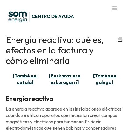
Toggle
Navigatio
Página de inicio del Centro de Ayuda
Energía reactiva: qué es,
efectos en la factura y
cómo eliminarla
[També en:
[Euskaraz ere
[Tamén en
català]
eskuragarri]
galego]
Energía reactiva
La energía reactiva aparece en las instalaciones eléctricas
cuando se utilizan aparatos que necesitan crear campos
magnéticos y eléctricos para funcionar. Es decir,
electrodomésticos que tienen bobinas y condensadores.