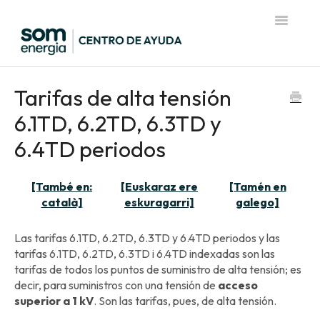
Toggle
Navigatio
Página de inicio del Centro de Ayuda
Tarifas de alta tensión
6.1TD, 6.2TD, 6.3TD y
6.4TD periodos
[També en:
[Euskaraz ere
[Tamén en
català]
eskuragarri]
galego]
Las tarifas 6.1TD, 6.2TD, 6.3TD y 6.4TD periodos y las
tarifas 6.1TD, 6.2TD, 6.3TD i 6.4TD indexadas son las
tarifas de todos los puntos de suministro de alta tensión; es
decir, para suministros con una tensión de
acceso
superior a 1 kV
. Son las tarifas, pues, de alta tensión.