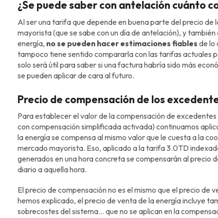
¿Se puede saber con antelación cuánto c
Al ser una tarifa que depende en buena parte del precio de l
mayorista (que se sabe con un día de antelación), y también d
energía,
no se pueden hacer estimaciones fiables
de lo 
tampoco tiene sentido compararla con las tarifas actuales 
solo será útil para saber si una factura habría sido más econ
se pueden aplicar de cara al futuro.
Precio de compensación de los excedent
Para establecer el valor de la compensación de excedentes 
con compensación simplificada activada) continuamos aplica
la energía se compensa al mismo valor que le cuesta a la co
mercado mayorista. Eso, aplicado a la tarifa 3.0TD indexad
generados en una hora concreta se compensarán al precio d
diario a aquella hora.
El precio de compensación no es el mismo que el precio de v
hemos explicado, el precio de venta de la energía incluye ta
sobrecostes del sistema… que no se aplican en la compensa