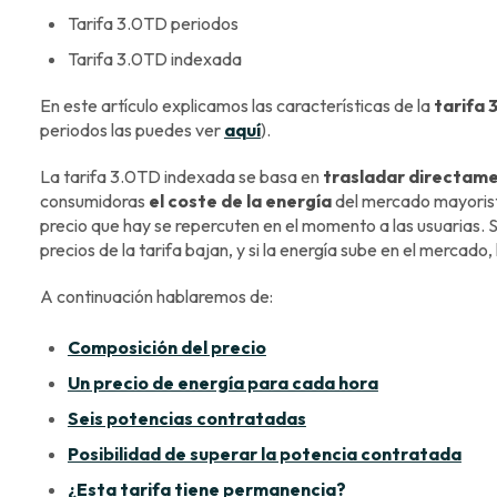
Tarifa 3.0TD periodos
Tarifa 3.0TD indexada
En este artículo explicamos las características de la
tarifa 
periodos las puedes ver
aquí
).
La tarifa 3.0TD indexada se basa en
trasladar directame
consumidoras
el coste de la energía
del mercado mayorista
precio que hay se repercuten en el momento a las usuarias. Si
precios de la tarifa bajan, y si la energía sube en el mercado, 
A continuación hablaremos de:
Composición del precio
Un precio de energía para cada hora
Seis potencias contratadas
Posibilidad de superar la potencia contratada
¿Esta tarifa tiene permanencia?