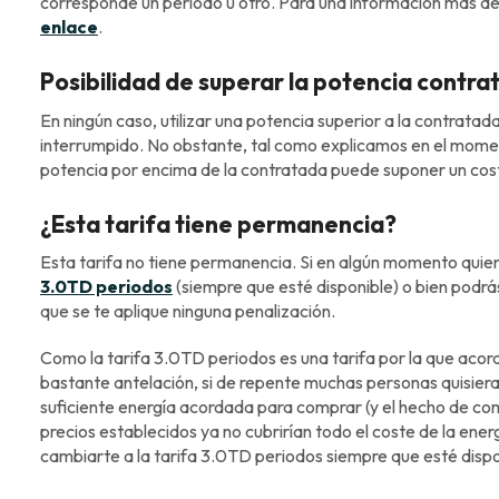
corresponde un periodo u otro. Para una información más de
enlace
.
Posibilidad de superar la potencia contra
En ningún caso, utilizar una potencia superior a la contrata
interrumpido. No obstante, tal como explicamos en el momen
potencia por encima de la contratada puede suponer un co
¿Esta tarifa tiene permanencia?
Esta tarifa no tiene permanencia. Si en algún momento quie
3.0TD periodos
(siempre que esté disponible) o bien podrá
que se te aplique ninguna penalización.
Como la tarifa 3.0TD periodos es una tarifa por la que aco
bastante antelación, si de repente muchas personas quisiera
suficiente energía acordada para comprar (y el hecho de co
precios establecidos ya no cubrirían todo el coste de la ene
cambiarte a la tarifa 3.0TD periodos siempre que esté dispo