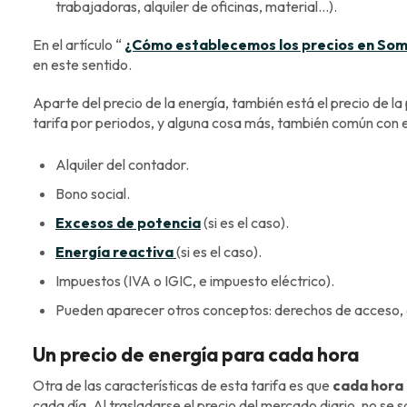
trabajadoras, alquiler de oficinas, material…).
En el artículo “
¿Cómo establecemos los precios en Som
en este sentido.
Aparte del precio de la energía, también está el precio de la
tarifa por periodos, y alguna cosa más, también común con es
Alquiler del contador.
Bono social.
Excesos de potencia
(si es el caso).
Energía reactiva
(si es el caso).
Impuestos (IVA o IGIC, e impuesto eléctrico).
Pueden aparecer otros conceptos: derechos de acceso, 
Un precio de energía para cada hora
Otra de las características de esta tarifa es que
cada hora 
cada día. Al trasladarse el precio del mercado diario, no se