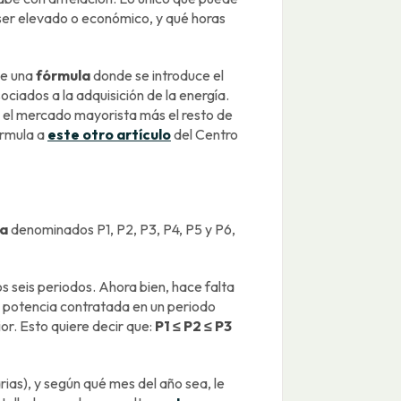
 ser elevado o económico, y qué horas
de una
fórmula
donde se introduce el
ociados a la adquisición de la energía.
a el mercado mayorista más el resto de
órmula a
este otro artículo
del Centro
ia
denominados P1, P2, P3, P4, P5 y P6,
s seis periodos. Ahora bien, hace falta
 la potencia contratada en un periodo
or. Esto quiere decir que:
P1 ≤ P2 ≤ P3
arias), y según qué mes del año sea, le