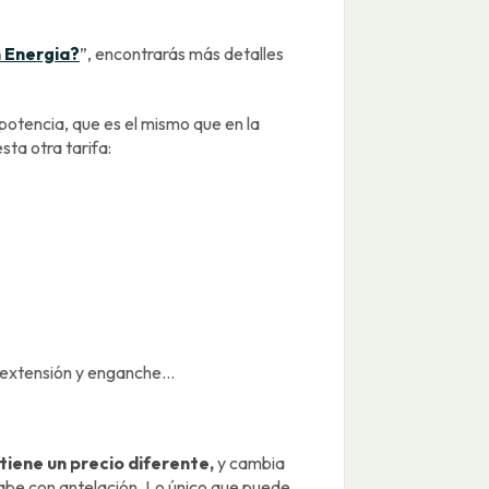
 Energia?
”, encontrarás más detalles
 potencia, que es el mismo que en la
ta otra tarifa:
extensión y enganche...
tiene un precio diferente,
y cambia
 sabe con antelación. Lo único que puede