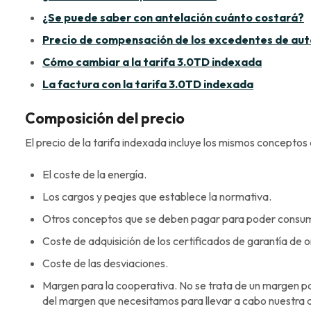
¿Se puede saber con antelación cuánto costará?
Precio de compensación de los excedentes de au
Cómo cambiar a la tarifa 3.0TD indexada
La factura con la tarifa 3.0TD indexada
Composición del precio
El precio de la tarifa indexada incluye los mismos conceptos q
El coste de la energía.
Los cargos y peajes que establece la normativa.
Otros conceptos que se deben pagar para poder consumi
Coste de adquisición de los certificados de garantía de 
Coste de las desviaciones.
Margen para la cooperativa. No se trata de un margen p
del margen que necesitamos para llevar a cabo nuestra a