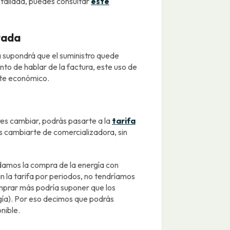
tallada, puedes consultar
este
tada
da supondrá que el suministro quede
to de hablar de la factura, este uso de
ste económico.
res cambiar, podrás pasarte a la
tarifa
s cambiarte de comercializadora, sin
rdamos la compra de la energía con
n la tarifa por periodos, no tendríamos
mprar más podría suponer que los
rgía). Por eso decimos que podrás
nible.