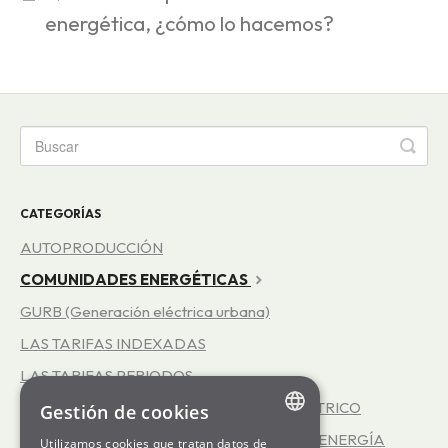
energética, ¿cómo lo hacemos?
CATEGORÍAS
AUTOPRODUCCIÓN
COMUNIDADES ENERGÉTICAS
GURB (Generación eléctrica urbana)
LAS TARIFAS INDEXADAS
LAS TARIFAS PERIODOS
REPRESENTACIÓN EN EL MERCADO ELÉCTRICO
Gestión de cookies
EFICIENCIA ENERGÉTICA - SERVICIO INFOENERGÍA
Utilizamos cookies que tratan datos de