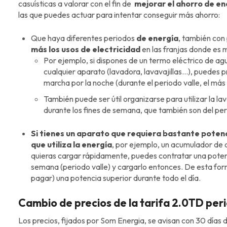
casuísticas a valorar con el fin de
mejorar el ahorro de en
las que puedes actuar para intentar conseguir más ahorro:
Que haya diferentes periodos
de energía
, también con 
más los usos de electricidad
en las franjas donde es
Por ejemplo, si dispones de un termo eléctrico de ag
cualquier aparato (lavadora, lavavajillas…), puedes
marcha por la noche (durante el periodo valle, el má
También puede ser útil organizarse para utilizar la l
durante los fines de semana, que también son del per
Si tienes un aparato que requiera bastante potenci
que utiliza la energía
, por ejemplo, un acumulador de 
quieras cargar rápidamente, puedes contratar una potenc
semana (periodo valle) y cargarlo entonces. De esta for
pagar) una potencia superior durante todo el día.
Cambio de precios de la tarifa 2.0TD per
Los precios, fijados por Som Energia, se avisan con 30 días