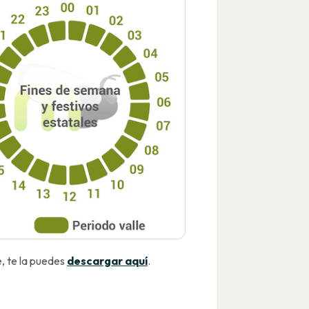
e, te la puedes
descargar aquí
.