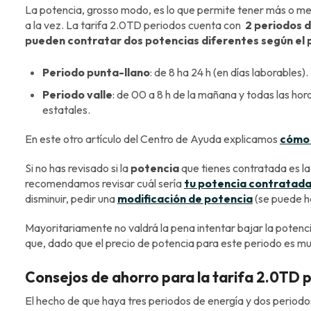
La potencia, grosso modo, es lo que permite tener más o m
a la vez. La tarifa 2.0TD periodos cuenta con
2 periodos 
pueden contratar dos potencias diferentes según el 
Periodo punta-llano
: de 8 ha 24 h (en días laborables).
Periodo valle
: de 00 a 8 h de la mañana y todas las hor
estatales.
En este otro artículo del Centro de Ayuda explicamos
cómo 
Si no has revisado si la
potencia
que tienes contratada es la
recomendamos revisar cuál sería
tu potencia contratada
disminuir, pedir una
modificación de potencia
(se puede h
Mayoritariamente no valdrá la pena intentar bajar la potenci
que, dado que el precio de potencia para este periodo es mu
Consejos de ahorro para la tarifa 2.0TD 
El hecho de que haya tres periodos de energía y dos periodo