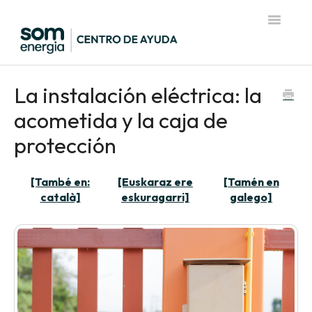
Toggle
Navigatio
Página de inicio del Centro de Ayuda
La instalación eléctrica: la
acometida y la caja de
protección
[També en:
[Euskaraz ere
[Tamén en
català]
eskuragarri]
galego]