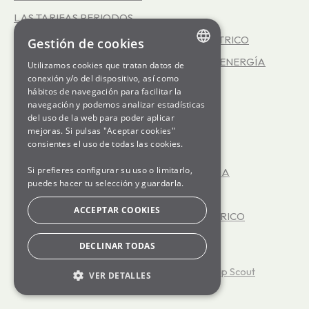
LAS TARIFAS PERIODOS
REPRESENTACIÓN EN EL MERCADO ELÉCTRICO
Gestión de cookies
EFICIENCIA ENERGÉTICA - SERVICIO INFOENERGÍA
Utilizamos cookies que tratan datos de
ENGLISH
conexión y/o del dispositivo, así como
GENERATION kWh
hábitos de navegación para facilitar la
SPANISH
navegación y podemos analizar estadísticas
LA COOPERATIVA SOM ENERGIA
del uso de la web para poder aplicar
GL
LAS TARIFAS 3.0TD
mejoras. Si pulsas "Aceptar cookies"
BASQUE
consientes el uso de todas las cookies.
LAS TARIFAS DE ALTA TENSIÓN
Si prefieres configurar su uso o limitarlo,
TODAVÍA NO TENGO LA LUZ CONTRATADA
puedes hacer tu selección y guardarla.
YA TENGO LA LUZ CONTRATADA
ACCEPTAR COOKIES
FUNCIONAMIENTO DEL MERCADO ELÉCTRICO
OFICINA VIRTUAL
DECLINAR TODAS
©
Som Energia
2026.
Powered by
Help Scout
VER DETALLES
BÁSICAS