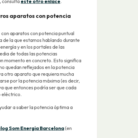
, consulta
este otro enlace
.
tros aparatos con potencia
 con aparatos con potencia puntual
ma de la que estamos hablando durante
oenergía y en los portales de las
 media de todas las potencias
n momento en concreto. Esto significa
 no quedan reflejados en la potencia
aya otro aparato que requiera mucha
iarse por la potencia máxima (es decir,
, ya que entonces podría ser que cada
 eléctrico.
udar a saber la potencia óptima a
Blog Som Energia Barcelona
(en