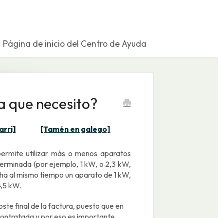
Página de inicio del Centro de Ayuda
a que necesito?
arri]
[Tamén en galego]
permite utilizar más o menos aparatos
terminada (por ejemplo, 1 kW, o 2,3 kW,
cha al mismo tiempo un aparato de 1 kW,
4,5 kW.
oste final de la factura, puesto que en
ontratada y por eso es importante