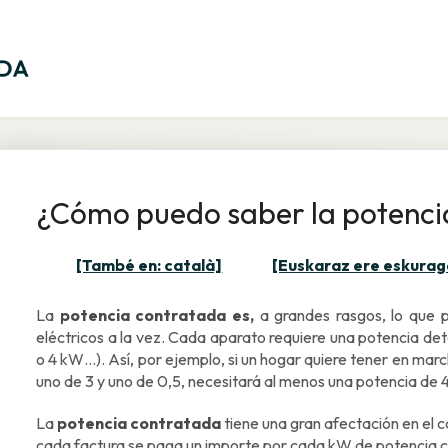
¿Cómo puedo saber la potenci
[També en: català]
[Euskaraz ere eskurag
La
potencia contratada es,
a grandes rasgos, lo que 
eléctricos a la vez. Cada aparato requiere una potencia de
o 4 kW…). Así, por ejemplo, si un hogar quiere tener en mar
uno de 3 y uno de 0,5, necesitará al menos una potencia de 
La
potencia contratada
tiene una gran afectación en el c
cada factura se paga un importe por cada kW de potencia c