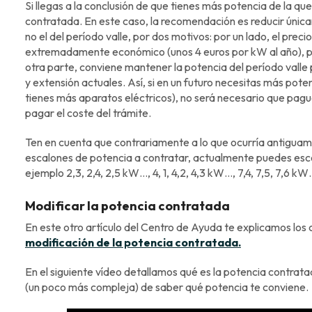
Si llegas a la conclusión de que tienes más potencia de la qu
contratada. En este caso, la recomendación es reducir única
no el del período valle, por dos motivos: por un lado, el preci
extremadamente económico (unos 4 euros por kW al año), por
otra parte, conviene mantener la potencia del período vall
y extensión actuales. Así, si en un futuro necesitas más pote
tienes más aparatos eléctricos), no será necesario que pagu
pagar el coste del trámite.
Ten en cuenta que contrariamente a lo que ocurría antigua
escalones de potencia a contratar, actualmente puedes escog
ejemplo 2,3, 2,4, 2,5 kW…, 4, 1, 4,2, 4,3 kW…, 7,4, 7,5, 7,6 k
Modificar la potencia contratada
En este otro artículo del Centro de Ayuda te explicamos los
modificación de la potencia contratada.
En el siguiente vídeo detallamos qué es la potencia contrat
(un poco más compleja) de saber qué potencia te conviene.