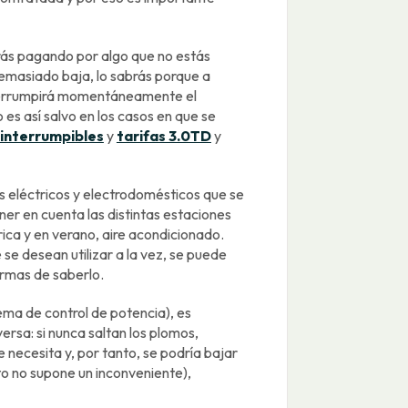
rás pagando por algo que no estás
demasiado baja, lo sabrás porque a
interrumpirá momentáneamente el
o es así salvo en los casos en que se
 interrumpibles
y
tarifas 3.0TD
y
 eléctricos y electrodomésticos que se
r en cuenta las distintas estaciones
rica y en verano, aire acondicionado.
se desean utilizar a la vez, se puede
ormas de saberlo.
stema de control de potencia), es
versa: si nunca saltan los plomos,
necesita y, por tanto, se podría bajar
sto no supone un inconveniente),