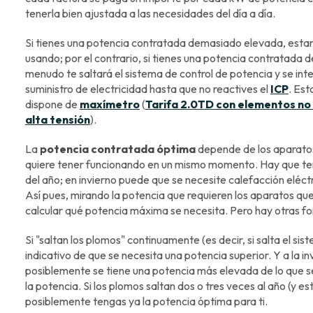
tenerla bien ajustada a las necesidades del día a día.
Si tienes una potencia contratada demasiado elevada, esta
usando; por el contrario, si tienes una potencia contratada 
menudo te saltará el sistema de control de potencia y se 
suministro de electricidad hasta que no reactives el
ICP
. Est
dispone de
maxímetro
(
Tarifa 2.0TD con elementos no
alta tensión
).
La
potencia contratada óptima
depende de los aparatos
quiere tener funcionando en un mismo momento. Hay que tene
del año; en invierno puede que se necesite calefacción eléct
Así pues, mirando la potencia que requieren los aparatos que 
calcular qué potencia máxima se necesita. Pero hay otras f
Si "saltan los plomos" continuamente (es decir, si salta el si
indicativo de que se necesita una potencia superior. Y a la in
posiblemente se tiene una potencia más elevada de lo que se 
la potencia. Si los plomos saltan dos o tres veces al año (y e
posiblemente tengas ya la potencia óptima para ti.