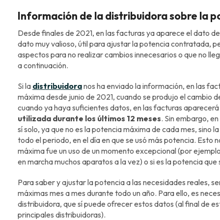
Información de la distribuidora sobre la 
Desde finales de 2021, en las facturas ya aparece el dato de
dato muy valioso, útil para ajustar la potencia contratada, 
aspectos para no realizar cambios innecesarios o que no lleg
a continuación.
Si la
distribuidora
nos ha enviado la información, en las fa
máxima desde junio de 2021, cuando se produjo el cambio de
cuando ya haya suficientes datos, en las facturas aparecerá
utilizada durante los últimos 12 meses
. Sin embargo, en
sí solo, ya que no es la potencia máxima de cada mes, sino l
todo el periodo, en el día en que se usó más potencia. Esto 
máxima fue un uso de un momento excepcional (por ejemplo, 
en marcha muchos aparatos a la vez) o si es la potencia que s
Para saber y ajustar la potencia a las necesidades reales, se
máximas mes a mes durante todo un año. Para ello, es necesa
distribuidora, que sí puede ofrecer estos datos (al final de es
principales distribuidoras).