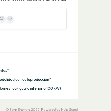
Yes
No
entes?
 modalidad con autoproducción?
oméstica (igual o inferior a 100 kW)
©
Som Energia
2026.
Powered by
Help Scout