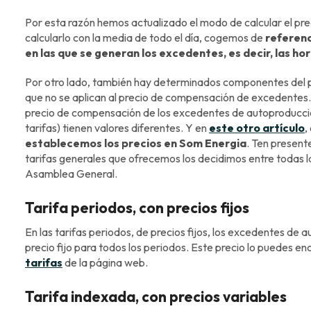
Por esta razón hemos actualizado el modo de calcular el pr
calcularlo con la media de todo el día, cogemos de
referenc
en las que se generan los excedentes, es decir, las hor
Por otro lado, también hay determinados componentes del pr
que no se aplican al precio de compensación de excedentes
precio de compensación de los excedentes de autoproducción
tarifas) tienen valores diferentes. Y en
este otro artículo
,
establecemos los precios en Som Energia
. Ten presente
tarifas generales que ofrecemos los decidimos entre todas l
Asamblea General.
Tarifa periodos, con precios fijos
En las tarifas periodos, de precios fijos, los excedentes d
precio fijo para todos los periodos. Este precio lo puedes en
tarifas
de la página web.
Tarifa indexada, con precios variables