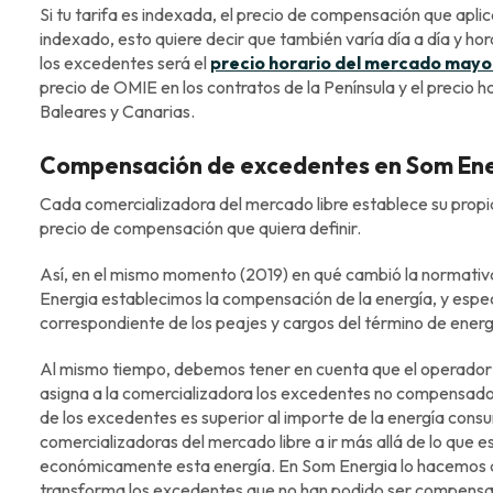
Si tu tarifa es indexada, el precio de compensación que apl
indexado, esto quiere decir que también varía día a día y ho
los excedentes será el
precio horario del mercado mayor
precio de OMIE en los contratos de la Península y el precio h
Baleares y Canarias.
Compensación de excedentes en Som Ene
Cada comercializadora del mercado libre establece su prop
precio de compensación que quiera definir.
Así, en el mismo momento (2019) en qué cambió la normati
Energia establecimos la compensación de la energía, y espe
correspondiente de los peajes y cargos del término de energ
Al mismo tiempo, debemos tener en cuenta que el operador 
asigna a la comercializadora los excedentes no compensados
de los excedentes es superior al importe de la energía consu
comercializadoras del mercado libre a ir más allá de lo que e
económicamente esta energía. En Som Energia lo hacemos a
transforma los excedentes que no han podido ser compensad