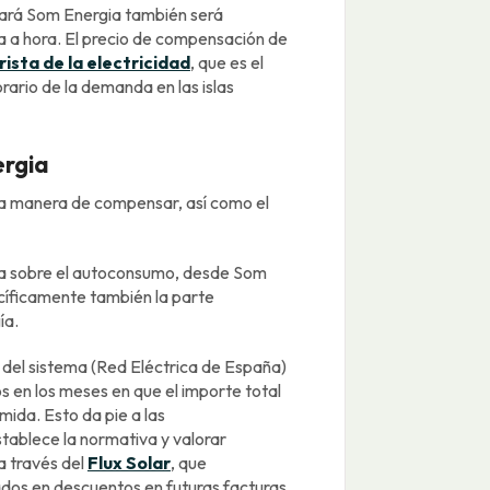
icará Som Energia también será
ra a hora. El precio de compensación de
ista de la electricidad
, que es el
orario de la demanda en las islas
rgia
ia manera de compensar, así como el
va sobre el autoconsumo, desde Som
cíficamente también la parte
ía.
del sistema (Red Eléctrica de España)
 en los meses en que el importe total
mida. Esto da pie a las
stablece la normativa y valorar
 través del
Flux Solar
, que
os en descuentos en futuras facturas.