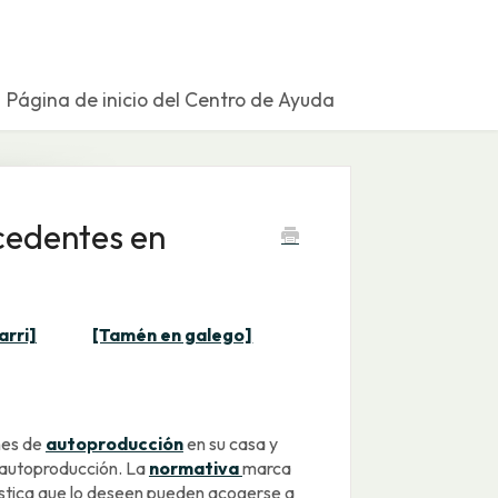
Página de inicio del Centro de Ayuda
cedentes en
arri]
[Tamén en galego]
ones de
autoproducción
en su casa y
 autoproducción. La
normativa
marca
stica que lo deseen pueden acogerse a