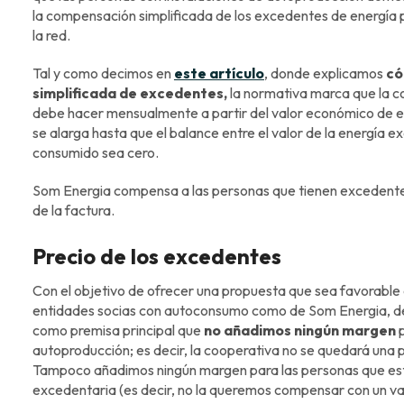
la compensación simplificada de los excedentes de energía
la red.
Tal y como decimos en
este artículo
, donde explicamos
có
simplificada de excedentes,
la normativa marca que la 
debe hacer mensualmente a partir del valor económico de 
se alarga hasta que el balance entre el valor de la energía e
consumido sea cero.
Som Energia compensa a las personas que tienen excedent
de la factura.
Precio de los excedentes
Con el objetivo de ofrecer una propuesta que sea favorable a
entidades socias con autoconsumo como de Som Energia, des
como premisa principal que
no añadimos ningún margen
p
autoproducción; es decir, la cooperativa no se quedará una p
Tampoco añadimos ningún margen para las personas que est
excedentaria (es decir, no la queremos compensar con un val