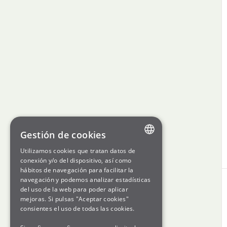
Gestión de cookies
Utilizamos cookies que tratan datos de
ENGLISH
conexión y/o del dispositivo, así como
hábitos de navegación para facilitar la
SPANISH
navegación y podemos analizar estadísticas
del uso de la web para poder aplicar
GL
mejoras. Si pulsas "Aceptar cookies"
BASQUE
consientes el uso de todas las cookies.