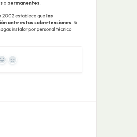
as
o
permanentes
.
año 2002 establece que
las
ión ante estas sobretensiones
. Si
gas instalar por personal técnico
Yes
No