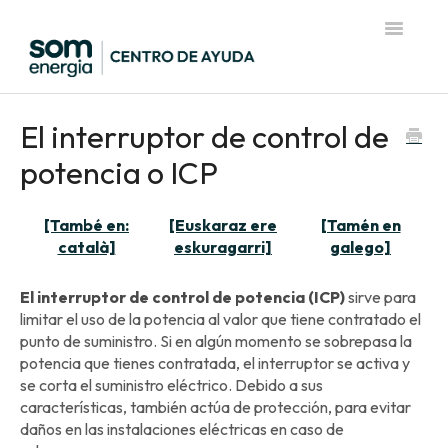
Toggle
Navigatio
Página de inicio del Centro de Ayuda
El interruptor de control de
potencia o ICP
[També en:
[Euskaraz ere
[Tamén en
català]
eskuragarri]
galego]
El interruptor de control de potencia (ICP)
sirve para
limitar el uso de la potencia al valor que tiene contratado el
punto de suministro. Si en algún momento se sobrepasa la
potencia que tienes contratada, el interruptor se activa y
se corta el suministro eléctrico. Debido a sus
características, también actúa de protección, para evitar
daños en las instalaciones eléctricas en caso de