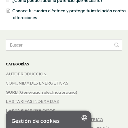
¿Cómo puedo saber la potencia que necesito?
Conoce tu cuadro eléctrico y protege tu instalación contra
alteraciones
CATEGORÍAS
AUTOPRODUCCIÓN
COMUNIDADES ENERGÉTICAS
GURB (Generación eléctrica urbana)
LAS TARIFAS INDEXADAS
LAS TARIFAS PERIODOS
REPRESENTACIÓN EN EL MERCADO ELÉCTRICO
Gestión de cookies