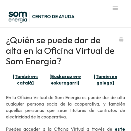
Toggle
Navigatio
Página de inicio del Centro de Ayuda
¿Quién se puede dar de
alta en la Oficina Virtual de
Som Energia?
[També en:
[Euskaraz ere
[Tamén en
català]
eskuragarri]
galego]
En la Oficina Virtual de Som Energia es puede dar de alta
cualquier persona socia de la cooperativa, y también
aquellas personas que sean titulares de contratos de
electricidad de la cooperativa.
Puedes acceder a la Oficina Virtual a través de
este