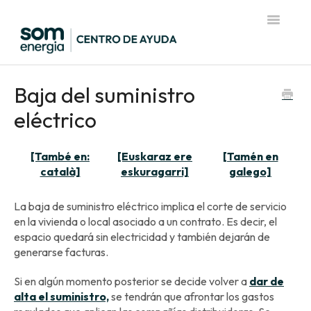
Toggle
Navigatio
Página de inicio del Centro de Ayuda
Baja del suministro
eléctrico
[També en:
[Euskaraz ere
[Tamén en
català]
eskuragarri]
galego]
La baja de suministro eléctrico implica el corte de servicio
en la vivienda o local asociado a un contrato. Es decir, el
espacio quedará sin electricidad y también dejarán de
generarse facturas.
Si en algún momento posterior se decide volver a
dar de
alta el suministro,
se tendrán que afrontar los gastos