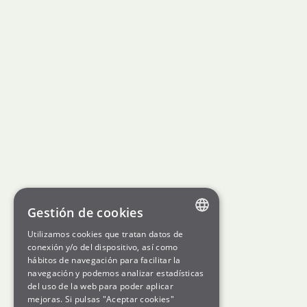
Gestión de cookies
Utilizamos cookies que tratan datos de
ENGLISH
conexión y/o del dispositivo, así como
hábitos de navegación para facilitar la
SPANISH
navegación y podemos analizar estadísticas
del uso de la web para poder aplicar
GL
mejoras. Si pulsas "Aceptar cookies"