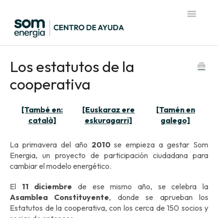
Toggle
Navigatio
Página de inicio del Centro de Ayuda
Los estatutos de la
cooperativa
[També en:
[Euskaraz ere
[Tamén en
català]
eskuragarri]
galego]
La primavera del año
2010
se empieza a gestar Som
Energia, un proyecto de participación ciudadana para
cambiar el modelo energético.
El
11 diciembre
de ese mismo año, se celebra la
Asamblea Constituyente
, donde se aprueban los
Estatutos de la cooperativa, con los cerca de 150 socios y