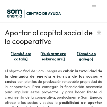
Toggle
Navigatio
Página de inicio del Centro de Ayuda
Aportar al capital social de
la cooperativa
[També en:
[Euskaraz ere
[Tamén en
català]
eskuragarri]
galego]
El objetivo final de Som Energia es
cubrir la totalidad de
la demanda de energía eléctrica de los socios y
socias
con plantas de producción renovable propiedad de
la cooperativa. Para conseguir la financiación necesaria
para impulsar estos proyectos, y para hacer frente al
crecimiento de la cooperativa, puntualmente Som Energia
ofrece a los socios y socias la
posibilidad de aportar