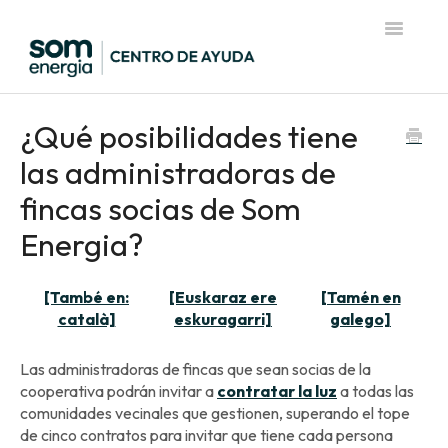
Toggle
Navigatio
Página de inicio del Centro de Ayuda
¿Qué posibilidades tiene
las administradoras de
fincas socias de Som
Energia?
[També en:
[Euskaraz ere
[Tamén en
català]
eskuragarri]
galego]
Las administradoras de fincas que sean socias de la
cooperativa podrán invitar a
contratar la luz
a todas las
comunidades vecinales que gestionen, superando el tope
de cinco contratos para invitar que tiene cada persona