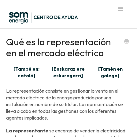
Toggle
Navigatio
Página de inicio del Centro de Ayuda
Qué es la representación
en el mercado eléctrico
[També en:
[Euskaraz ere
[Tamén en
català]
eskuragarri]
galego]
La representación consiste en gestionar la venta en el
mercado eléctrico de la energía producida por una
instalación en nombre de su titular. La representación se
lleva a cabo en todas las gestiones con los diferentes
agentes implicados.
La representante
se encarga de vender la electricidad