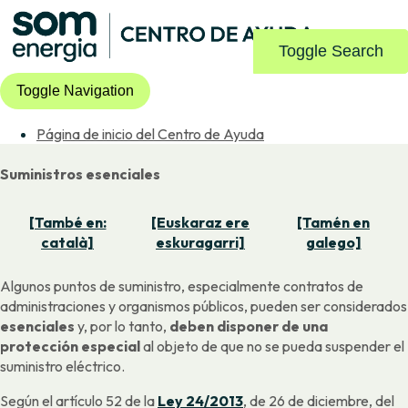
Toggle Search
Toggle Navigation
Página de inicio del Centro de Ayuda
Suministros esenciales
[També en:
[Euskaraz ere
[Tamén en
català]
eskuragarri]
galego]
Algunos puntos de suministro, especialmente contratos de
administraciones y organismos públicos, pueden ser considerados
esenciales
y, por lo tanto,
deben disponer de una
protección especial
al objeto de que no se pueda suspender el
suministro eléctrico.
Según el artículo 52 de la
Ley 24/2013
, de 26 de diciembre, del