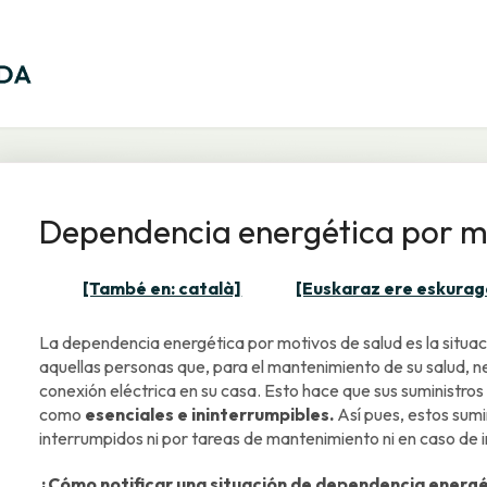
Dependencia energética por mo
[També en: català]
[Euskaraz ere eskurag
La dependencia energética por motivos de salud es la situac
aquellas personas que, para el mantenimiento de su salud, nec
conexión eléctrica en su casa. Esto hace que sus suministro
como
esenciales e ininterrumpibles.
Así pues, estos sumi
interrumpidos ni por tareas de mantenimiento ni en caso de
¿Cómo notificar una situación de dependencia energé