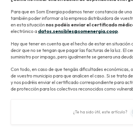
Para que en Som Energia podamos tener constancia de una s
también poder informar a la empresa distribuidora de vuestr
en esta situación
nos podéis enviar el certificado médic
electrónico a
datos.sensibles@somenergia.coop
.
Hay que tener en cuenta que el hecho de estar en situación
decir que no se tengan que pagar las facturas de la luz. El ce
suministro por impago, pero igualmente se genera una deud
Con todo, en caso de que tengáis dificultades económicas, os 
de vuestro municipio para que analicen el caso. Si se trata d
y nos podréis enviar el certificado correspondiente para acti
de protección para los colectivos reconocidos como vulnerabl
¿Te ha sido útil, este artículo?