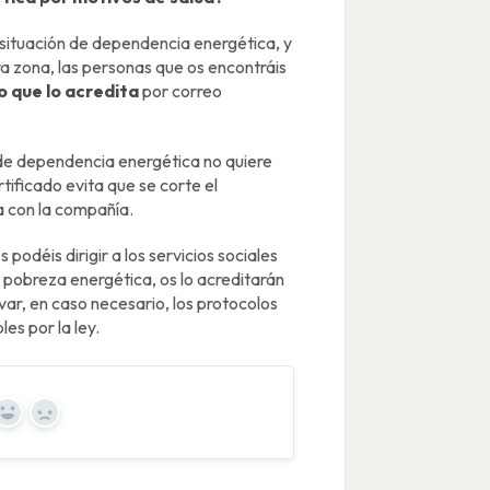
ituación de dependencia energética, y
a zona, las personas que os encontráis
o que lo acredita
por correo
 de dependencia energética no quiere
rtificado evita que se corte el
a con la compañía.
podéis dirigir a los servicios sociales
e pobreza energética, os lo acreditarán
var, en caso necesario, los protocolos
es por la ley.
Yes
No