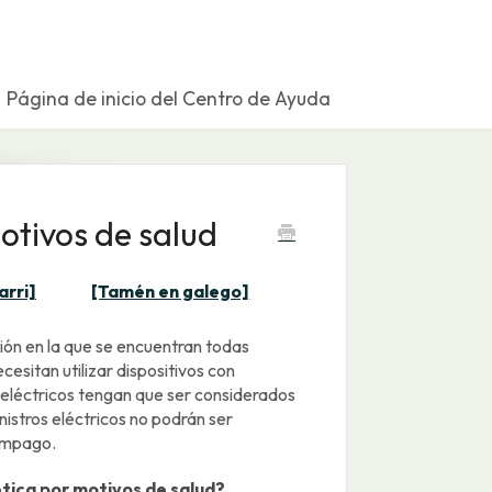
Página de inicio del Centro de Ayuda
tivos de salud
arri]
[Tamén en galego]
ión en la que se encuentran todas
esitan utilizar dispositivos con
s eléctricos tengan que ser considerados
nistros eléctricos no podrán ser
 impago.
tica por motivos de salud?