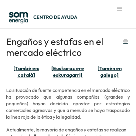
Toggle
Navigatio
Página de inicio del Centro de Ayuda
Engaños y estafas en el
mercado eléctrico
[També en:
[Euskaraz ere
[Tamén en
català]
eskuragarri]
galego]
La situación de fuerte competencia en el mercado eléctrico
ha provocado que algunas compañías (grandes y
pequeñas) hayan decidido apostar por estrategias
comerciales agresivas y que a menudo se haya traspasado
la línea roja de la ética y la legalidad.
Actualmente, la mayoría de engaños y estafas se realizan