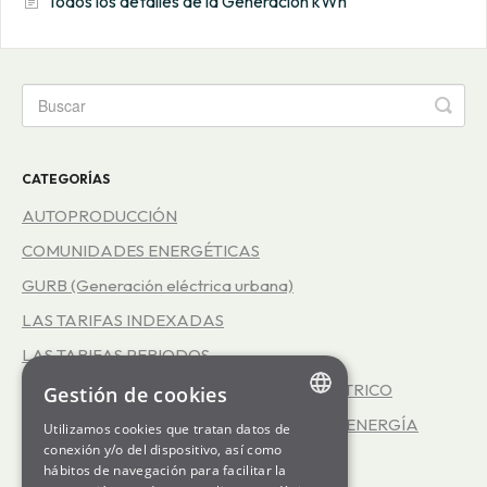
Todos los detalles de la Generación kWh
CATEGORÍAS
AUTOPRODUCCIÓN
COMUNIDADES ENERGÉTICAS
GURB (Generación eléctrica urbana)
LAS TARIFAS INDEXADAS
LAS TARIFAS PERIODOS
REPRESENTACIÓN EN EL MERCADO ELÉCTRICO
Gestión de cookies
EFICIENCIA ENERGÉTICA - SERVICIO INFOENERGÍA
Utilizamos cookies que tratan datos de
ENGLISH
conexión y/o del dispositivo, así como
GENERATION kWh
hábitos de navegación para facilitar la
SPANISH