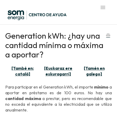
Toggle
Navigatio
Página de inicio del Centro de Ayuda
Generation kWh: ¿hay una
cantidad mínima o máxima
a aportar?
[També en:
[Euskaraz ere
[Tamén en
català]
eskuragarri]
galego]
Para participar en el Generation kWh, el importe
mínimo
a
aportar en préstamo es de 100 euros. No hay una
cantidad máxima
a prestar, pero es recomendable que
no exceda el equivalente a la electricidad que se utiliza
anualmente.