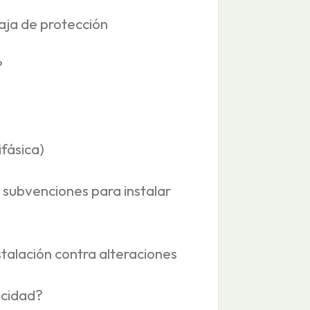
caja de protección
?
ifásica)
o subvenciones para instalar
stalación contra alteraciones
icidad?