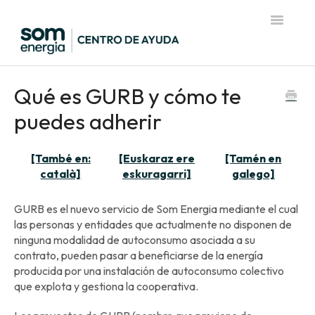
Toggle
Navigatio
Página de inicio del Centro de Ayuda
Qué es GURB y cómo te
puedes adherir
[També en:
[Euskaraz ere
[Tamén en
català]
eskuragarri]
galego]
GURB es el nuevo servicio de Som Energia mediante el cual
las personas y entidades que actualmente no disponen de
ninguna modalidad de autoconsumo asociada a su
contrato, pueden pasar a beneficiarse de la energía
producida por una instalación de autoconsumo colectivo
que explota y gestiona la cooperativa.